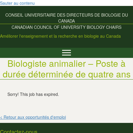
Sauter au contenu
CONSEIL UNIVERSITAIRE DES
DIRECTEURS DE BIOLOGIE DU
CANADA
CANADIAN COUNCIL OF UNIVERSITY
BIOLOGY CHAIRS
Améliorer l'enseignement et la recherche en biologie au Canada
Biologiste animalier – Poste à
durée déterminée de quatre ans
Sorry! This job has expired.
< Retour aux opportunités d'emploi
Contactez-nous